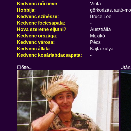
Kedvenc női neve:
Viola
Hobbija:
görkorizás, autó-mo
Kedvenc színésze:
Bruce Lee
Kedvenc focicsapata:
-
Hova szeretne eljutni?
Ausztrália
Kedvenc országa:
Mexikó
Kedvenc városa:
Pécs
Kedvenc állata:
Kajla-kutya
Kedvenc kosárlabdacsapata:
-
Előtte...
Utána