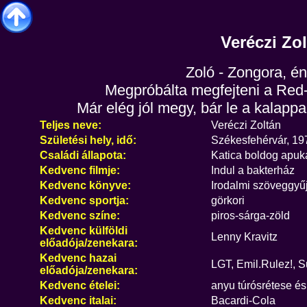
Veréczi Zo
Zoló - Zongora, én
Megpróbálta megfejteni a Red-r
Már elég jól megy, bár le a kalappal 
Teljes neve:
Veréczi Zoltán
Születési hely, idő:
Székesfehérvár, 19
Családi állapota:
Katica boldog apuk
Kedvenc filmje:
Indul a bakterház
Kedvenc könyve:
Irodalmi szöveggyű
Kedvenc sportja:
görkori
Kedvenc színe:
piros-sárga-zöld
Kedvenc külföldi
Lenny Kravitz
előadója/zenekara:
Kedvenc hazai
LGT, Emil.Rulez!, 
előadója/zenekara:
Kedvenc ételei:
anyu túrósrétese és
Kedvenc italai:
Bacardi-Cola