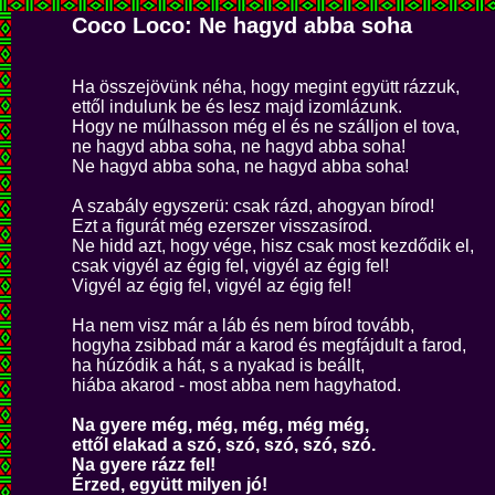
Coco Loco: Ne hagyd abba soha
Ha összejövünk néha, hogy megint együtt rázzuk,
ettől indulunk be és lesz majd izomlázunk.
Hogy ne múlhasson még el és ne szálljon el tova,
ne hagyd abba soha, ne hagyd abba soha!
Ne hagyd abba soha, ne hagyd abba soha!
A szabály egyszerü: csak rázd, ahogyan bírod!
Ezt a figurát még ezerszer visszasírod.
Ne hidd azt, hogy vége, hisz csak most kezdődik el,
csak vigyél az égig fel, vigyél az égig fel!
Vigyél az égig fel, vigyél az égig fel!
Ha nem visz már a láb és nem bírod tovább,
hogyha zsibbad már a karod és megfájdult a farod,
ha húzódik a hát, s a nyakad is beállt,
hiába akarod - most abba nem hagyhatod.
Na gyere még, még, még, még még,
ettől elakad a szó, szó, szó, szó, szó.
Na gyere rázz fel!
Érzed, együtt milyen jó!