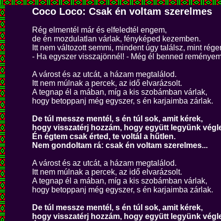
Coco Loco: Csak én voltam szerelmes
Rég elmentél már és elfeledtél engem,
de én mozdulatlan várlak, fényképed kezemben.
Itt nem változott semmi, mindent úgy találsz, mint rége
- Ha egyszer visszajönnél! - Még él benned reményem
A várost és az utcát, a házam megtalálod.
Itt nem múlnak a percek, az idő elvarázsolt.
A tegnap él a mában, míg a kis szobámban várlak,
hogy betoppanj még egyszer, s én karjaimba zárlak.
De túl messze mentél, s én túl sok, amit kérek,
hogy visszatérj hozzám, hogy együtt legyünk végl
Én égtem csak érted, te voltál a hűtlen.
Nem gondoltam rá: csak én voltam szerelmes...
A várost és az utcát, a házam megtalálod.
Itt nem múlnak a percek, az idő elvarázsolt.
A tegnap él a mában, míg a kis szobámban várlak,
hogy betoppanj még egyszer, s én karjaimba zárlak.
De túl messze mentél, s én túl sok, amit kérek,
hogy visszatérj hozzám, hogy együtt legyünk végl